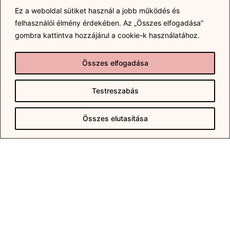
Ez a weboldal sütiket használ a jobb működés és
felhasználói élmény érdekében.
Az „Összes elfogadása”
ALAPADATOK
gombra kattintva hozzájárul a cookie-k használatához.
Irányár: 40 500 000 Ft
Lakótér alapterület: 58 m2
Összes elfogadása
Emelet: 3
Szobák száma: 2
Testreszabás
Összes elutasítása
ÉPÍTÉSI JELLEMZŐK
Építés éve: 1984
Felújítás éve: 2025
Épület állapota: felújított