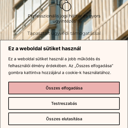
Professzionális jogi háttér és gyors
ügyintézés
Tapasztalt ügyvédi támogatással
biztosítjuk a gyors, precíz és érthető jogi
Ez a weboldal sütiket használ
lebonyolítást.
Ez a weboldal sütiket használ a jobb működés és
felhasználói élmény érdekében.
Az „Összes elfogadása”
gombra kattintva hozzájárul a cookie-k használatához.
Összes elfogadása
Hivatalos és átlátható közvetítés
Testreszabás
Jogosultsággal dolgozom, korrekt és
meglepetések nélküli együttműködésre
Összes elutasítása
törekedve.