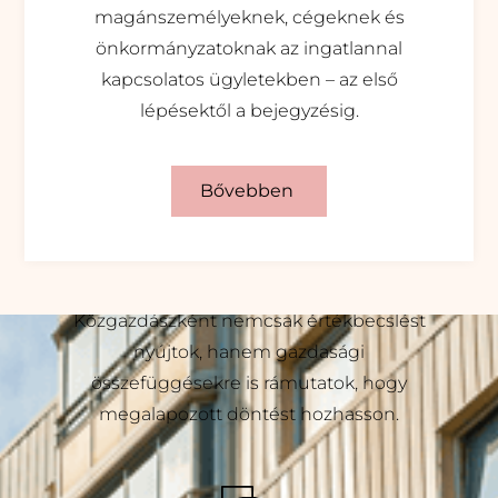
magánszemélyeknek, cégeknek és
önkormányzatoknak az ingatlannal
kapcsolatos ügyletekben – az első
lépésektől a bejegyzésig.
Bővebben
Szakmai alap és közgazdasági szemlélet
Közgazdászként nemcsak értékbecslést
nyújtok, hanem gazdasági
összefüggésekre is rámutatok, hogy
Miben tudok segíteni?
megalapozott döntést hozhasson.
SZOLGÁLTATÁSAIM