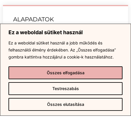
ALAPADATOK
Cím: Váralja, Kossuth Lajos utca 66.
Ez a weboldal sütiket használ
Irányár: 17 200 000 Ft
Ez a weboldal sütiket használ a jobb működés és
Lakótér alapterület: 150 m2
felhasználói élmény érdekében.
Az „Összes elfogadása”
Telek terület: 3 863 m2
gombra kattintva hozzájárul a cookie-k használatához.
Közigazgatási besorolás: belterület
Beépíthetőség: 30 %
Összes elfogadása
Beépítés módja: oldalhatáron álló
Szobák száma: 3
Testreszabás
Összes elutasítása
ÉPÍTÉSI JELLEMZŐK
Építés éve: 1962