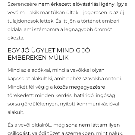
Szerencsére
nem érkezett elővásárlási igény
, így a
vevőim – akik már tűkön ültek – jogerősen is az új
tulajdonosok lettek. És itt jön a történet emberi
oldala, ami számomra a legnagyobb örömöt
okozta.
EGY JÓ ÜGYLET MINDIG JÓ
EMBEREKEN MÚLIK
Mind az eladókkal, mind a vevőkkel olyan
kapcsolat alakult ki, amit nehéz szavakba önteni.
Mindkét fél végig a
közös megegyezésre
törekedett: minden kérdés, határidő, ingóság
sorsa gördülékenyen, nyitott kommunikációval
alakult.
És a vevői oldalról… még
soha nem láttam ilyen
csillogást, valódi tüzet a szemekben
, mint náluk.