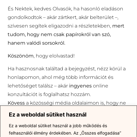
És Nektek, kedves Olvasók, ha hasonló eladáson
gondolkodtok – akár zártkert, akár belterület –,
szívesen segítek eligazodni a részletekben,
mert
tudom, hogy nem csak papírokról van szó,
hanem valódi sorsokról.
Köszönöm
, hogy elolvastad!
Ha hasznosnak találtad a bejegyzést, nézz körül a
honlapomon, ahol még több információt és
lehetőséget találsz – akár
ingyenes
online
konzultációt is foglalhatsz hozzám.
Kövess
a közösségi média oldalaimon is, hogy ne
maradj le a
friss
tartalmakról és
kulisszák mögötti
Ez a weboldal sütiket használ
történetekről!
Ez a weboldal sütiket használ a jobb működés és
felhasználói élmény érdekében.
Az „Összes elfogadása”