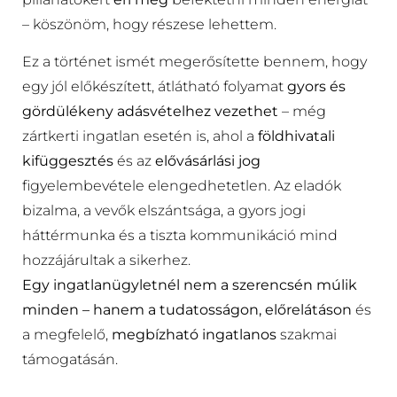
– köszönöm, hogy részese lehettem.
Ez a történet ismét megerősítette bennem, hogy
egy jól előkészített, átlátható folyamat
gyors és
gördülékeny adásvételhez vezethet
– még
zártkerti ingatlan esetén is, ahol a
földhivatali
kifüggesztés
és az
elővásárlási jog
figyelembevétele elengedhetetlen. Az eladók
bizalma, a vevők elszántsága, a gyors jogi
háttérmunka és a tiszta kommunikáció mind
hozzájárultak a sikerhez.
Egy ingatlanügyletnél nem a szerencsén múlik
minden – hanem a tudatosságon, előrelátáson
és
a megfelelő,
megbízható ingatlanos
szakmai
támogatásán.