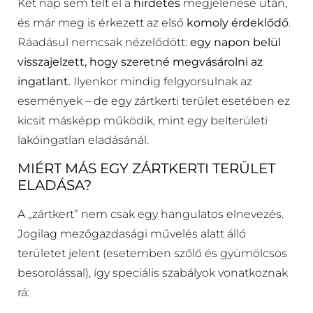
Két nap sem telt el a
hirdetés
megjelenése után,
és már meg is érkezett az első
komoly érdeklődő
.
Ráadásul nemcsak nézelődött:
egy napon belül
visszajelzett, hogy szeretné megvásárolni az
ingatlant
. Ilyenkor mindig felgyorsulnak az
események – de egy zártkerti terület esetében ez
kicsit másképp működik, mint egy belterületi
lakóingatlan eladásánál.
MIÉRT MÁS EGY ZÁRTKERTI TERÜLET
ELADÁSA?
A „zártkert” nem csak egy hangulatos elnevezés.
Jogilag mezőgazdasági művelés alatt álló
területet jelent (esetemben szőlő és gyümölcsös
besorolással), így speciális szabályok vonatkoznak
rá: