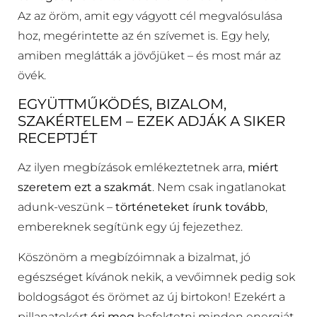
Az az öröm, amit egy vágyott cél megvalósulása
hoz, megérintette az én szívemet is. Egy hely,
amiben meglátták a jövőjüket – és most már az
övék.
EGYÜTTMŰKÖDÉS, BIZALOM,
SZAKÉRTELEM – EZEK ADJÁK A SIKER
RECEPTJÉT
Az ilyen megbízások emlékeztetnek arra,
miért
szeretem ezt a szakmát
. Nem csak ingatlanokat
adunk-veszünk –
történeteket írunk tovább
,
embereknek segítünk egy új fejezethez.
Köszönöm a megbízóimnak a bizalmat, jó
egészséget kívánok nekik, a vevőimnek pedig sok
boldogságot és örömet az új birtokon! Ezekért a
pillanatokért
éri meg
befektetni minden energiát