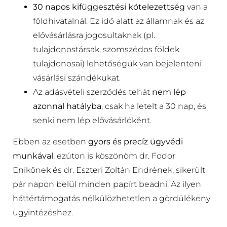
30 napos kifüggesztési kötelezettség
van a
földhivatalnál. Ez idő alatt az államnak és az
elővásárlásra jogosultaknak (pl.
tulajdonostársak, szomszédos földek
tulajdonosai) lehetőségük van bejelenteni
vásárlási szándékukat.
Az adásvételi szerződés tehát
nem lép
azonnal hatályba
, csak ha letelt a 30 nap, és
senki nem lép elővásárlóként.
Ebben az esetben
gyors és precíz ügyvédi
munkával
, ezúton is köszönöm dr. Fodor
Enikőnek és dr. Eszteri Zoltán Endrének, sikerült
pár napon belül minden papírt beadni. Az ilyen
háttértámogatás nélkülözhetetlen a gördülékeny
ügyintézéshez.